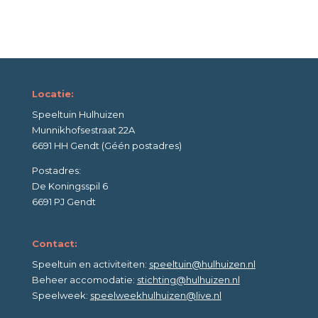
Locatie:
Speeltuin Hulhuizen
Munnikhofsestraat 22A
6691 HH Gendt (Géén postadres)
Postadres:
De Koningsspil 6
6691 PJ Gendt
Contact:
Speeltuin en activiteiten:
speeltuin@hulhuizen.nl
Beheer accomodatie:
stichting@hulhuizen.nl
Speelweek:
speelweekhulhuizen@live.nl