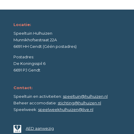
Locatie:
Speeltuin Hulhuizen
Munnikhofsestraat 22A
6691 HH Gendt (Géén postadres)
Postadres:
De Koningsspil 6
6691 PJ Gendt
Contact:
Speeltuin en activiteiten:
speeltuin@hulhuizen.nl
Beheer accomodatie:
stichting@hulhuizen.nl
Speelweek:
speelweekhulhuizen@live.nl
AED aanwezig