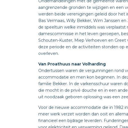
Onderhandelingen met de gemeente waren 
aangrenzende gronden te wijzigen en een ve
werden beide verenigingen geleid door het 
Bas Vermaas, Willy Bekker, Wim Janssen en J
de speeltuin welke inmiddels was verplaatst 
damescommissie in het leven geroepen, best
Schouten-Kuster, Miep Verhoeven en Greet va
deze periode en de activiteiten stonden op 
overleven.
Van Proathuus naar Volharding
Ondertussen waren de vergunningen rond vo
accommodatie en men kon beginnen. In deze
familie Bekker. In de varkensschuur waren 
die mocht in de privé douche en in een and
uit noodzaak geboren oplossing was een zee
Voor de nieuwe accommodatie die in 1982 in
meer werk verzet worden dan ooit en allemaal 
financieel een bijdrage leverden. Funderin
voor elektriciteit en verwarming gelegd. D