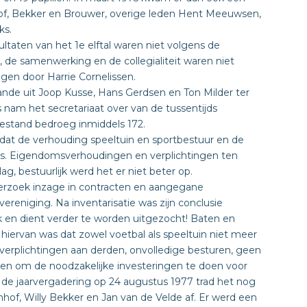
nhof, Bekker en Brouwer, overige leden Hent Meeuwsen,
ks.
ultaten van het 1e elftal waren niet volgens de
de samenwerking en de collegialiteit waren niet
gen door Harrie Cornelissen.
de uit Joop Kusse, Hans Gerdsen en Ton Milder ter
nam het secretariaat over van de tussentijds
estand bedroeg inmiddels 172.
dat de verhouding speeltuin en sportbestuur en de
as. Eigendomsverhoudingen en verplichtingen ten
ag, bestuurlijk werd het er niet beter op.
verzoek inzage in contracten en aangegane
vereniging. Na inventarisatie was zijn conclusie
 haak en dient verder te worden uitgezocht! Baten en
 hiervan was dat zowel voetbal als speeltuin niet meer
verplichtingen aan derden, onvolledige besturen, geen
en om de noodzakelijke investeringen te doen voor
de jaarvergadering op 24 augustus 1977 trad het nog
nhof, Willy Bekker en Jan van de Velde af. Er werd een