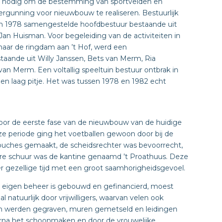
nodig om de bestemming van sportvelden en
rgunning voor nieuwbouw te realiseren. Bestuurlijk
in 1978 samengestelde hoofdbestuur bestaande uit
an Huisman. Voor begeleiding van de activiteiten in
naar de ringdam aan ’t Hof, werd een
aande uit Willy Janssen, Bets van Merm, Ria
n Merm. Een voltallig speeltuin bestuur ontbrak in
een laag pitje. Het was tussen 1978 en 1982 echt
or de eerste fase van de nieuwbouw van de huidige
 periode ging het voetballen gewoon door bij de
douches gemaakt, de scheidsrechter was bevoorrecht,
ere schuur was de kantine genaamd ’t Proathuus. Deze
r gezellige tijd met een groot saamhorigheidsgevoel.
 eigen beheer is gebouwd en gefinancierd, moest
natuurlijk door vrijwilligers, waarvan velen ook
gen werden gegraven, muren gemetseld en leidingen
aarna het schoonmaken en door de vrouwelijke