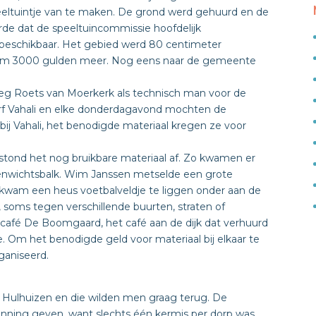
eeltuintje van te maken. De grond werd gehuurd en de
de dat de speeltuincommissie hoofdelijk
 beschikbaar. Het gebied werd 80 centimeter
uim 3000 gulden meer. Nog eens naar de gemeente
roeg Roets van Moerkerk als technisch man voor de
erf Vahali en elke donderdagavond mochten de
j Vahali, het benodigde materiaal kregen ze voor
i, stond het nog bruikbare materiaal af. Zo kwamen er
enwichtsbalk. Wim Janssen metselde een grote
 kwam een heus voetbalveldje te liggen onder aan de
 soms tegen verschillende buurten, straten of
 café De Boomgaard, het café aan de dijk dat verhuurd
. Om het benodigde geld voor materiaal bij elkaar te
rganiseerd.
 Hulhuizen en die wilden men graag terug. De
ning geven, want slechts één kermis per dorp was