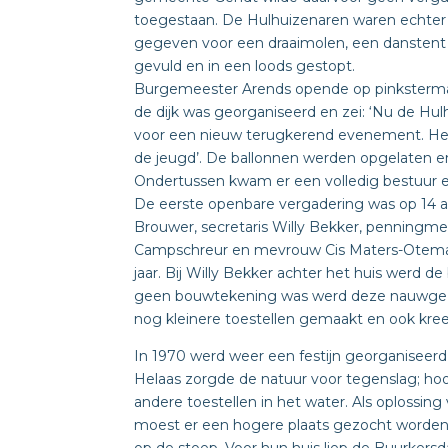
toegestaan. De Hulhuizenaren waren echter
gegeven voor een draaimolen, een danstent 
gevuld en in een loods gestopt.
Burgemeester Arends opende op pinkstermaa
de dijk was georganiseerd en zei: ‘Nu de Hulh
voor een nieuw terugkerend evenement. Het 
de jeugd’. De ballonnen werden opgelaten e
Ondertussen kwam er een volledig bestuur en
De eerste openbare vergadering was op 14 a
Brouwer, secretaris Willy Bekker, penningm
Campschreur en mevrouw Cis Maters-Oteman.
jaar. Bij Willy Bekker achter het huis werd d
geen bouwtekening was werd deze nauwgezet
nog kleinere toestellen gemaakt en ook kree
In 1970 werd weer een festijn georganiseer
Helaas zorgde de natuur voor tegenslag; hoog 
andere toestellen in het water. Als oplossi
moest er een hogere plaats gezocht worden b