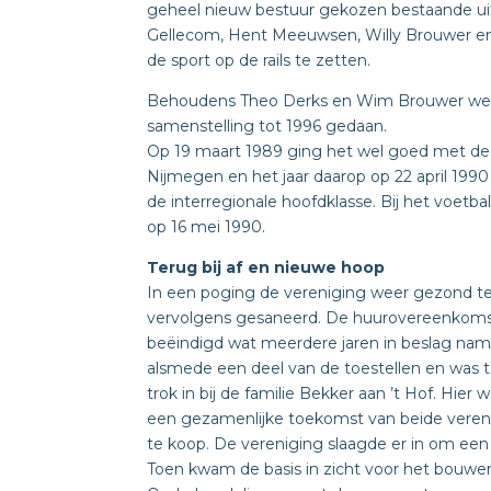
geheel nieuw bestuur gekozen bestaande ui
Gellecom, Hent Meeuwsen, Willy Brouwer en 
de sport op de rails te zetten.
Behoudens Theo Derks en Wim Brouwer welke 
samenstelling tot 1996 gedaan.
Op 19 maart 1989 ging het wel goed met de 
Nijmegen en het jaar daarop op 22 april 199
de interregionale hoofdklasse. Bij het voetba
op 16 mei 1990.
Terug bij af en nieuwe hoop
In een poging de vereniging weer gezond t
vervolgens gesaneerd. De huurovereenkomst
beëindigd wat meerdere jaren in beslag nam. 
alsmede een deel van de toestellen en was ter
trok in bij de familie Bekker aan ’t Hof. Hi
een gezamenlijke toekomst van beide vere
te koop. De vereniging slaagde er in om een
Toen kwam de basis in zicht voor het bouw