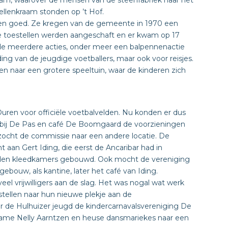
sdam, waarover de mensen van de steenfabriek naar het
ellenkraam stonden op ’t Hof.
aren goed. Ze kregen van de gemeente in 1970 een
we toestellen werden aangeschaft en er kwam op 17
de meerdere acties, onder meer een balpennenactie
ding van de jeugdige voetballers, maar ook voor reisjes.
men naar een grotere speeltuin, waar de kinderen zich
uren voor officiële voetbalvelden. Nu konden er dus
bij De Pas en café De Boomgaard de voorzieningen
 zocht de commissie naar een andere locatie. De
aan Gert Iding, die eerst de Ancaribar had in
den kleedkamers gebouwd. Ook mocht de vereniging
bouw, als kantine, later het café van Iding.
l vrijwilligers aan de slag. Het was nogal wat werk
tellen naar hun nieuwe plekje aan de
r de Hulhuizer jeugd de kindercarnavalsvereniging De
dame Nelly Aarntzen en heuse dansmariekes naar een