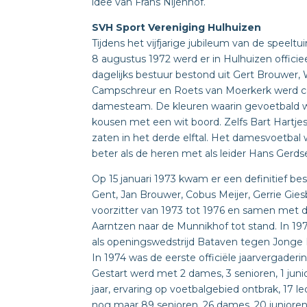
idee van Frans Nijenhof.
SVH Sport Vereniging Hulhuizen
Tijdens het vijfjarige jubileum van de speelt
8 augustus 1972 werd er in Hulhuizen officiee
dagelijks bestuur bestond uit Gert Brouwer, 
Campschreur en Roets van Moerkerk werd c
damesteam. De kleuren waarin gevoetbald we
kousen met een wit boord. Zelfs Bart Hartjes
zaten in het derde elftal. Het damesvoetbal we
beter als de heren met als leider Hans Gerds
Op 15 januari 1973 kwam er een definitief be
Gent, Jan Brouwer, Cobus Meijer, Gerrie Gie
voorzitter van 1973 tot 1976 en samen met d
Aarntzen naar de Munnikhof tot stand. In 19
als openingswedstrijd Bataven tegen Jonge 
In 1974 was de eerste officiële jaarvergaderi
Gestart werd met 2 dames, 3 senioren, 1 junior
jaar, ervaring op voetbalgebied ontbrak, 17 
nog maar 89 senioren, 26 dames, 20 junioren