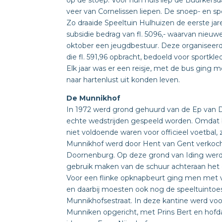
op de stoep. Voor hun huis liep de Buurker
veer van Cornelissen liepen. De snoep- en sp
Zo draaide Speeltuin Hulhuizen de eerste j
subsidie bedrag van fl. 5096,- waarvan nieu
oktober een jeugdbestuur. Deze organiseer
die fl. 591,96 opbracht, bedoeld voor sportkle
Elk jaar was er een reisje, met de bus ging 
naar hartenlust uit konden leven.
De Munnikhof
In 1972 werd grond gehuurd van de Ep van D
echte wedstrijden gespeeld worden. Omdat 
niet voldoende waren voor officieel voetbal,
Munnikhof werd door Hent van Gent verkocht 
Doornenburg. Op deze grond van Iding wer
gebruik maken van de schuur achteraan het ge
Voor een flinke opknapbeurt ging men met vee
en daarbij moesten ook nog de speeltuintoes
Munnikhofsestraat. In deze kantine werd voo
Munniken opgericht, met Prins Bert en hof