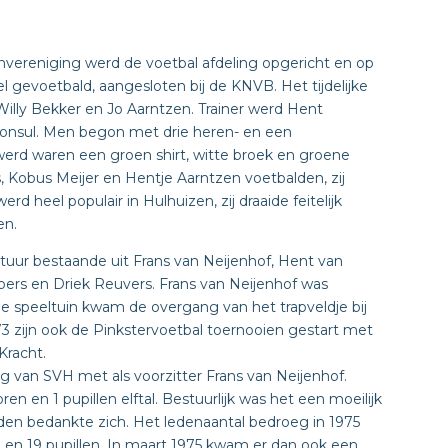
uinvereniging werd de voetbal afdeling opgericht en op
l gevoetbald, aangesloten bij de KNVB. Het tijdelijke
Willy Bekker en Jo Aarntzen. Trainer werd Hent
onsul. Men begon met drie heren- en een
rd waren een groen shirt, witte broek en groene
, Kobus Meijer en Hentje Aarntzen voetbalden, zij
rd heel populair in Hulhuizen, zij draaide feitelijk
en.
stuur bestaande uit Frans van Neijenhof, Hent van
sbers en Driek Reuvers. Frans van Neijenhof was
e speeltuin kwam de overgang van het trapveldje bij
73 zijn ook de Pinkstervoetbal toernooien gestart met
Kracht.
ng van SVH met als voorzitter Frans van Neijenhof.
en en 1 pupillen elftal. Bestuurlijk was het een moeilijk
leden bedankte zich. Het ledenaantal bedroeg in 1975
 en 19 pupillen. In maart 1975 kwam er dan ook een