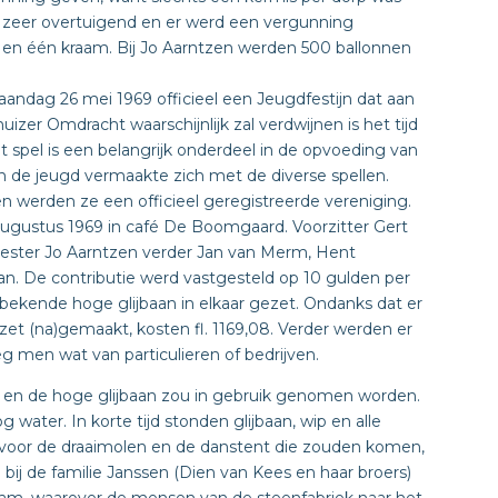
 zeer overtuigend en er werd een vergunning
en één kraam. Bij Jo Aarntzen werden 500 ballonnen
ndag 26 mei 1969 officieel een Jeugdfestijn dat aan
uizer Omdracht waarschijnlijk zal verdwijnen is het tijd
spel is een belangrijk onderdeel in de opvoeding van
n de jeugd vermaakte zich met de diverse spellen.
 werden ze een officieel geregistreerde vereniging.
ugustus 1969 in café De Boomgaard. Voorzitter Gert
eester Jo Aarntzen verder Jan van Merm, Hent
 De contributie werd vastgesteld op 10 gulden per
e bekende hoge glijbaan in elkaar gezet. Ondanks dat er
 (na)gemaakt, kosten fl. 1169,08. Verder werden er
g men wat van particulieren of bedrijven.
d en de hoge glijbaan zou in gebruik genomen worden.
water. In korte tijd stonden glijbaan, wip en alle
ng voor de draaimolen en de danstent die zouden komen,
ij de familie Janssen (Dien van Kees en haar broers)