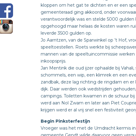
kloppen om het gat te dichten en er een sp
gemeenteraad ging akkoord, onder voorwaar
verantwoordelijk was en stelde 5000 gulden
opgehoogd maar helaas de kosten waren r
leverde 3500 gulden op.
Jo Aarntzen, van de Sparwinkel op ’t Hof, v
speeltoestellen. Roets werkte bij scheepsw
mannen van de speeltuincommissie werken bi
inkoopsprijs.
Jan Mentink die oud ijzer ophaalde bij Vahal
schommels, een wip, een klimrek en een ev
zandbak, deze lag richting de ringdam en er
dijk. Daar werden ook wedstrijden gehouden,
campings. Toiletten kwamen in de schuur bij
werd aan Nol Zwam en later aan Piet Couprie
krijgen werd er al vrij snel een festiviteit geo
Begin Pinksterfestijn
Vroeger was het met de Umdracht kermis in
gemeente Gendt wilde daarvoor geen vergun