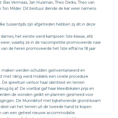
t: Bas Vermaas, Jan Huisman, Theo Derks, Theo van
Ton Milder. Dit bestuur diende de kar weer namens
tussentijds zijn afgetreden hebben zij dit in deze
dames, het eerste werd kampioen 1ste klasse, afd.
0 weer, waarbij ze in de nacompetitie promoveerde naar
l van de heren promoveerde het 1ste elftal na 18 jaar
e maken werden schulden geïnventariseerd en
 met Iding werd middels een civiele procedure
De speeltuin verloor haar identiteit en terrein
ug bij af. De voetbal gaf haar kleedlokalen prijs en
er werden de wonden gelikt en plannen gesmeed voor
nigingen. De Munnikhof met bijbehorende grond kwam
 deel van het terrein uit de tweede hand te kopen.
en van een geheel nieuwe accommodatie.