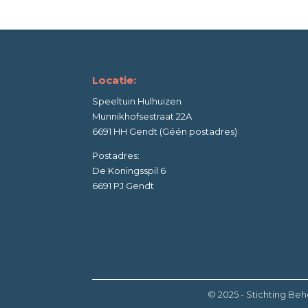
Locatie:
Speeltuin Hulhuizen
Munnikhofsestraat 22A
6691 HH Gendt (Géén postadres)
Postadres:
De Koningsspil 6
6691 PJ Gendt
© 2025 - Stichting Behe