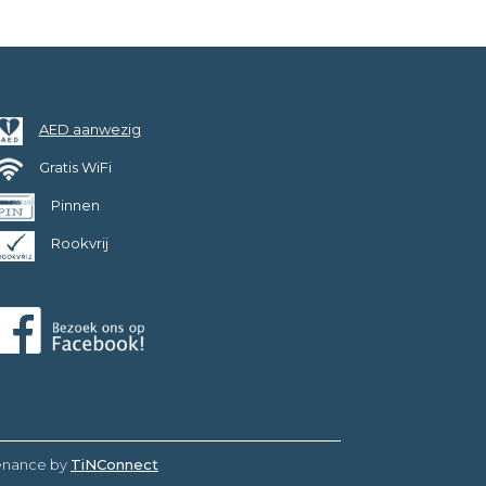
AED aanwezig
Gratis WiFi
Pinnen
Rookvrij
enance by
TiNConnect