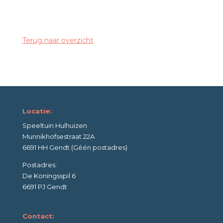
Terug naar overzicht
Locatie:
Speeltuin Hulhuizen
Munnikhofsestraat 22A
6691 HH Gendt (Géén postadres)
Postadres:
De Koningsspil 6
6691 PJ Gendt
Contact: