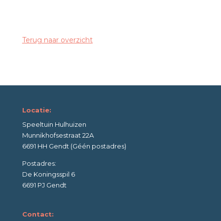
Terug naar overzicht
Locatie:
Speeltuin Hulhuizen
Munnikhofsestraat 22A
6691 HH Gendt (Géén postadres)
Postadres:
De Koningsspil 6
6691 PJ Gendt
Contact: