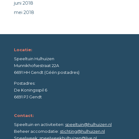
juni 2018
mei 2018
Locatie:
Speeltuin Hulhuizen
Munnikhofsestraat 22A
6691 HH Gendt (Géén postadres)
Postadres:
De Koningsspil 6
6691 PJ Gendt
Contact:
Speeltuin en activiteiten:
speeltuin@hulhuizen.nl
Beheer accomodatie:
stichting@hulhuizen.nl
Speelweek:
speelweekhulhuizen@live.nl