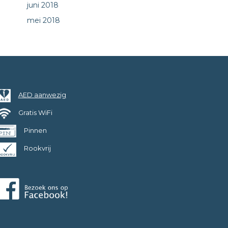
juni 2018
mei 2018
AED aanwezig
Gratis WiFi
Pinnen
Rookvrij