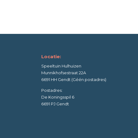
Locatie:
Speeltuin Hulhuizen
Munnikhofsestraat 22A
6691 HH Gendt (Géén postadres)
Postadres:
De Koningsspil 6
6691 PJ Gendt