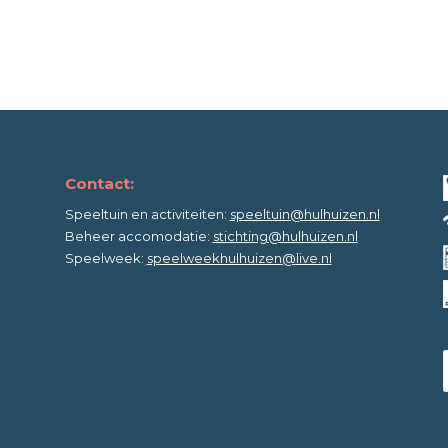
Contact:
Speeltuin en activiteiten:
speeltuin@hulhuizen.nl
Beheer accomodatie:
stichting@hulhuizen.nl
Speelweek:
speelweekhulhuizen@live.nl