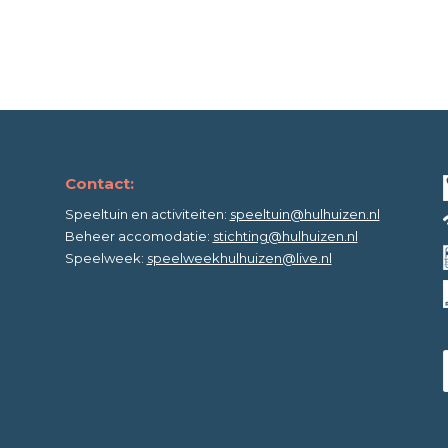
Contact:
Speeltuin en activiteiten:
speeltuin@hulhuizen.nl
Beheer accomodatie:
stichting@hulhuizen.nl
Speelweek:
speelweekhulhuizen@live.nl