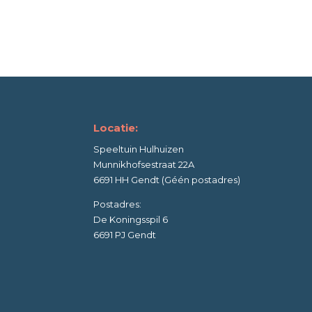
Locatie:
Speeltuin Hulhuizen
Munnikhofsestraat 22A
6691 HH Gendt (Géén postadres)
Postadres:
De Koningsspil 6
6691 PJ Gendt