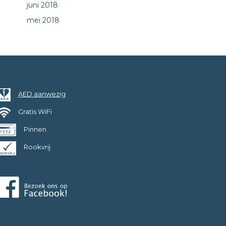
juni 2018
mei 2018
AED aanwezig
Gratis WiFi
Pinnen
Rookvrij