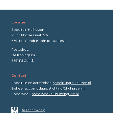
Locatie:
Speeltuin Hulhuizen
Munnikhofsestraat 22A
6691 HH Gendt (Géén postadres)
Postadres:
De Koningsspil 6
6691 PJ Gendt
Contact:
Speeltuin en activiteiten:
speeltuin@hulhuizen.nl
Beheer accomodatie:
stichting@hulhuizen.nl
Speelweek:
speelweekhulhuizen@live.nl
AED aanwezig