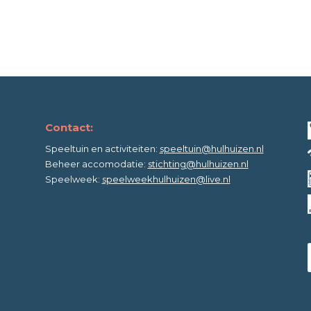
Contact:
Speeltuin en activiteiten:
speeltuin@hulhuizen.nl
Beheer accomodatie:
stichting@hulhuizen.nl
Speelweek:
speelweekhulhuizen@live.nl