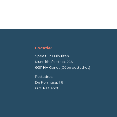
Locatie:
Speeltuin Hulhuizen
Munnikhofsestraat 22A
6691 HH Gendt (Géén postadres)
Postadres:
De Koningsspil 6
6691 PJ Gendt