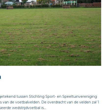
n
getekend tussen Stichting Sport- en Speeltuinvereniging
 van de voetbalvelden. De overdracht van de velden zal 1
erde wedstrijdvoetbal is...