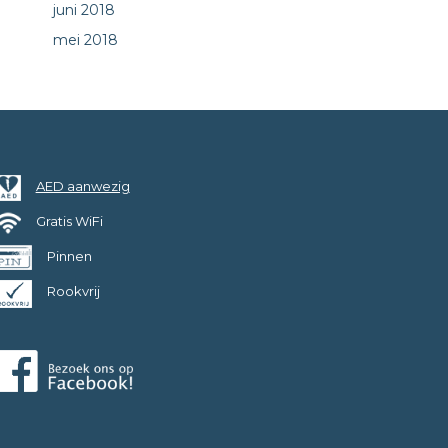
juni 2018
mei 2018
AED aanwezig
Gratis WiFi
Pinnen
Rookvrij