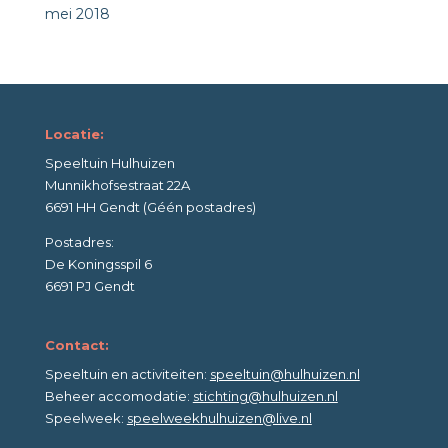
mei 2018
Locatie:
Speeltuin Hulhuizen
Munnikhofsestraat 22A
6691 HH Gendt (Géén postadres)
Postadres:
De Koningsspil 6
6691 PJ Gendt
Contact:
Speeltuin en activiteiten:
speeltuin@hulhuizen.nl
Beheer accomodatie:
stichting@hulhuizen.nl
Speelweek:
speelweekhulhuizen@live.nl