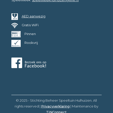
Speelweek:
speelweekhulhuizen@live.nl
AED aanwezig
Gratis WiFi
Pinnen
Rookvrij
© 2025 - Stichting Beheer Speeltuin Hulhuizen. All
rights reserved |
Privacyverklaring
| Maintenance by
TiNConnect