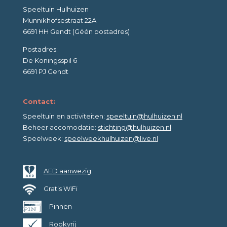
Speeltuin Hulhuizen
Munnikhofsestraat 22A
6691 HH Gendt (Géén postadres)
Postadres:
De Koningsspil 6
6691 PJ Gendt
Contact:
Speeltuin en activiteiten:
speeltuin@hulhuizen.nl
Beheer accomodatie:
stichting@hulhuizen.nl
Speelweek:
speelweekhulhuizen@live.nl
AED aanwezig
Gratis WiFi
Pinnen
Rookvrij