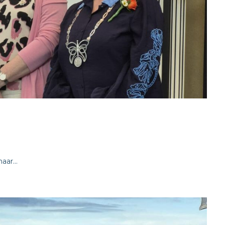
aar...