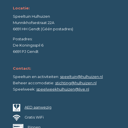
Locatie:
Speeltuin Hulhuizen
Munnikhofsestraat 22A
6691 HH Gendt (Géén postadres)
Postadres:
De Koningsspil 6
6691 PJ Gendt
Contact:
Speeltuin en activiteiten:
speeltuin@hulhuizen.nl
Beheer accomodatie:
stichting@hulhuizen.nl
Speelweek:
speelweekhulhuizen@live.nl
AED aanwezig
Gratis WiFi
Pinnen